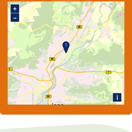
Standort
+
–
i