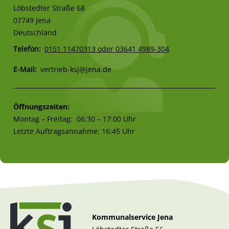
Löbstedter Straße 68
07749 Jena
Deutschland
Telefon
0151 11470313 oder 03641 4989-304
E-Mail
vertrieb-ksj@jena.de
Öffnungszeiten:
Montag – Freitag: 06:30 – 17:00 Uhr
Letzte Auftragsannahme: 16:45 Uhr
Kommunalservice Jena