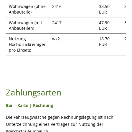
Wohnwagen (ohne
2416
33,50
39,
Anbauteile)
EUR
Wohnwagen (mit
2417
47,90
57,
Anbauteilen)
EUR
Nutzung
wk2
18,70
22,
Hochdruckreiniger
EUR
pro Einsatz
Zahlungsarten
Bar
|
Karte
|
Rechnung
Die Fahrzeugwäsche gegen Rechnungslegung ist nach
Unterzeichnung eines Vertrages zur Nutzung der
Waschstraße möglich.