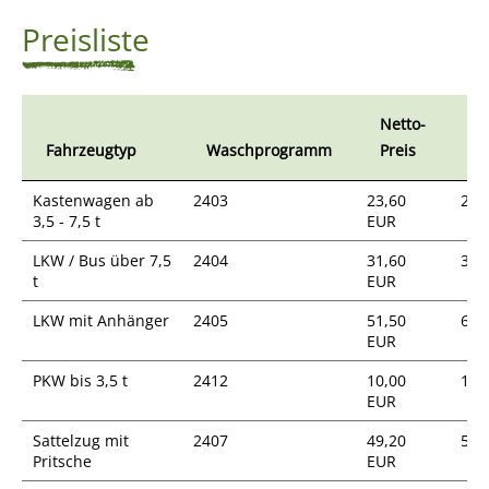
Preisliste
Netto-
Br
Fahrzeugtyp
Waschprogramm
Preis
Pr
Kastenwagen ab
2403
23,60
28,
3,5 - 7,5 t
EUR
LKW / Bus über 7,5
2404
31,60
37,
t
EUR
LKW mit Anhänger
2405
51,50
61,
EUR
PKW bis 3,5 t
2412
10,00
11,
EUR
Sattelzug mit
2407
49,20
58,
Pritsche
EUR