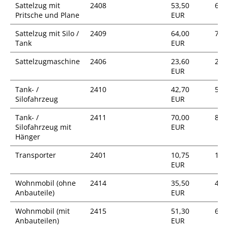
Sattelzug mit
2408
53,50
63,
Pritsche und Plane
EUR
Sattelzug mit Silo /
2409
64,00
76,
Tank
EUR
Sattelzugmaschine
2406
23,60
28,
EUR
Tank- /
2410
42,70
50,
Silofahrzeug
EUR
Tank- /
2411
70,00
83,
Silofahrzeug mit
EUR
Hänger
Transporter
2401
10,75
12,
EUR
Wohnmobil (ohne
2414
35,50
42,
Anbauteile)
EUR
Wohnmobil (mit
2415
51,30
61,
Anbauteilen)
EUR