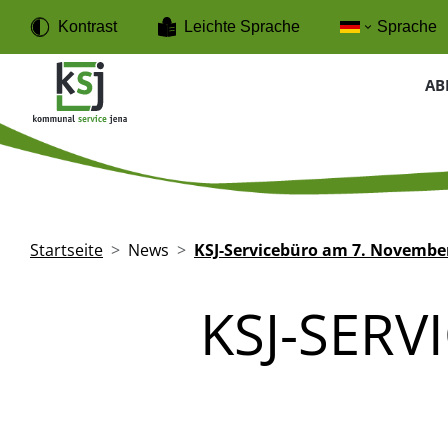
Direkt zum Inhalt
Cookie-Einstellungen
Kontrast
Leichte Sprache
Sprache
Haup
AB
Pfadnavigation
Startseite
News
KSJ-Servicebüro am 7. Novembe
KSJ-SER