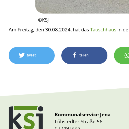
©KSJ
Am Freitag, den 30.08.2024, hat das
Tauschhaus
in de
tweet
teilen
Kommunalservice Jena
Löbstedter Straße 56
07749 Jena