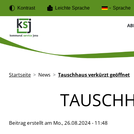
Direkt zum Inhalt
Cookie-Einstellungen
Kontrast
Leichte Sprache
Sprache
Haup
AB
Pfadnavigation
Startseite
News
Tauschhaus verkürzt geöffnet
TAUSCHH
Beitrag erstellt am
Mo., 26.08.2024 - 11:48