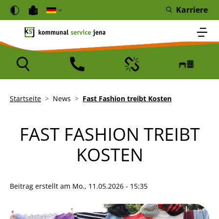
Direkt zum Inhalt
Cookie-Einstellungen
Karriere
Icon
Icon
Icon
Icon
Pfadnavigation
Startseite
News
Fast Fashion treibt Kosten
FAST FASHION TREIBT
KOSTEN
Beitrag erstellt am
Mo., 11.05.2026 - 15:35
Bild