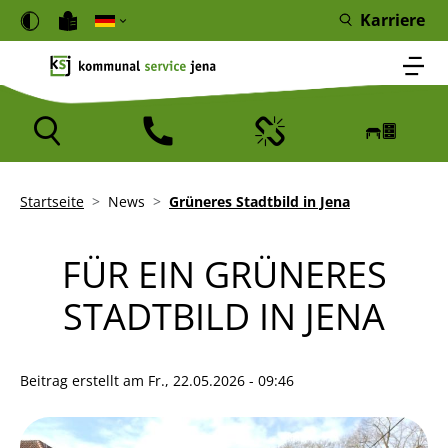
Direkt zum Inhalt
Cookie-Einstellungen
Karriere
Icon
Icon
Icon
Icon
Pfadnavigation
Startseite
News
Grüneres Stadtbild in Jena
FÜR EIN GRÜNERES
STADTBILD IN JENA
Beitrag erstellt am
Fr., 22.05.2026 - 09:46
Bild