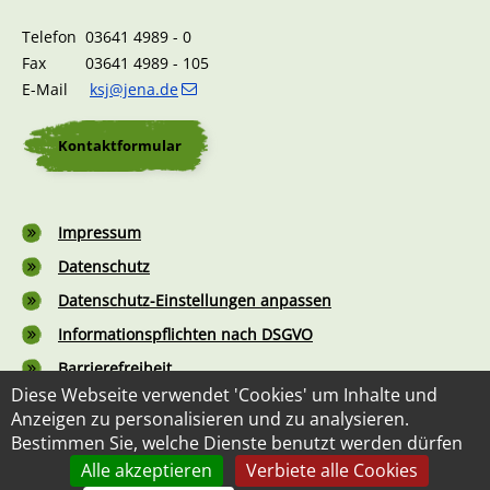
Telefon 03641 4989 - 0
Fax 03641 4989 - 105
E-Mail
ksj@jena.de
Kontaktformular
Fußzeile
Impressum
Datenschutz
Datenschutz-Einstellungen anpassen
Informationspflichten nach DSGVO
Barrierefreiheit
Diese Webseite verwendet 'Cookies' um Inhalte und
Kontaktformular
Anzeigen zu personalisieren und zu analysieren.
Bestimmen Sie, welche Dienste benutzt werden dürfen
Alle akzeptieren
Verbiete alle Cookies
©2026 Kommunalservice Jena